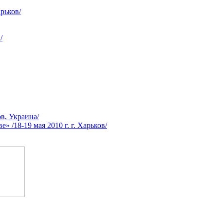
рьков/
/
в, Украина/
/18-19 мая 2010 г. г. Харьков/