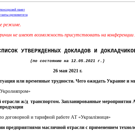
понсорский пакет
такты оргкомитета
ne режиме.
 причин не имеют возможность присутствовать на конференции 
СПИСОК УТВЕРЖДЕННЫХ ДОКЛАДОВ И ДОКЛАДЧИКО
(по состоянию на 12.05.2021 г.)
26 мая 2021 г.
итуация или временные трудности. Чего ожидать Украине и 
«Укролияпром»
вой отрасли ж/д транспортом. Запланированные мероприятия
 продукции
 по договорной и тарифной работе АТ «Укрзалізниця»
ии предприятиями масличной отрасли с применением техноло