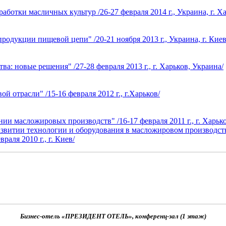
тки масличных культур /26-27 февраля 2014 г., Украина, г. Ха
родукции пищевой цепи" /20-21 ноября 2013 г., Украина, г. Киев
 новые решения" /27-28 февраля 2013 г., г. Харьков, Украина/
отрасли" /15-16 февраля 2012 г., г.Харьков/
ии масложировых производств" /16-17 февраля 2011 г., г. Харько
витии технологии и оборудования в масложировом производстве» 
аля 2010 г., г. Киев/
Бизнес-отель «ПРЕЗИДЕНТ ОТЕЛЬ», конференц-зал (1 этаж)