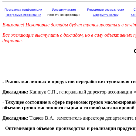
Программа конференции
Условия участия
Рекламные возможности
С
Программа проживания
Новости конференции
Оформить заявку
Кон
Внимание! Некоторые доклады будут транслироваться в on-li
Все желающие выступить с докладом,
но в силу объективных
формате
.
- Рынок масличных и продуктов переработки: тупиковая с
Докладчик:
Капшук С.П., генеральный директор ассоциации 
- Текущее состояние в сфере перевозок грузов масложиро
объемов грузов масличного сырья и готовой масложировой
Докладчик:
Ткачев В.А., заместитель директора департамента
-
Оптимизация объемов производства и реализации продукц