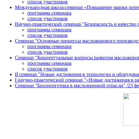
список участников
Международная школа-семинар «Повышение маржи перерабо
программа семинара
список участников
Научно-практический семинар "Безопасность и качество п
программа семинара
список участников
Семинар "Основные процессы масложирового производства:
программа семинара
список участников
Семинар "Концептуальные вопросы развития масложировой 
программа семинара
список участников
II семинар "Новые достижения в технологии и оборудован
I научно-практический семинар "«Новые достижения в раз
Семинар "Биоэнергетика в масложировой отрасли" /23 февр