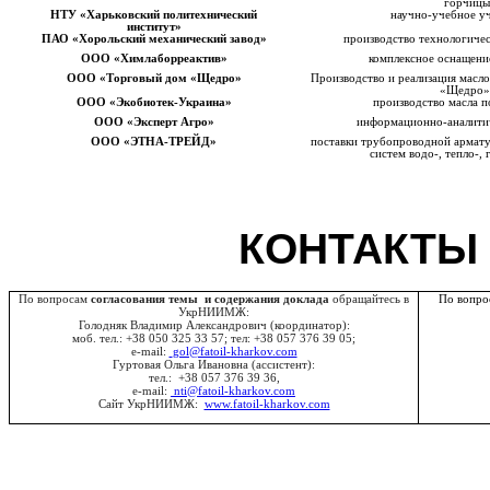
горчиц
НТУ «Харьковский политехнический
научно-учебное у
институт»
ПАО «Хорольский механический завод»
производство технологиче
ООО «Химлаборреактив»
комплексное оснащени
ООО «Торговый дом «Щедро»
Производство и реализация мас
«Щедро»
ООО «Экобиотек-Украина»
производство масла 
ООО «Эксперт Агро»
информационно-аналитич
ООО «ЭТНА-ТРЕЙД»
поставки трубопроводной армат
систем водо-, тепло-,
КОНТАКТЫ
По вопросам
согласования темы и содержания доклада
обращайтесь в
По вопро
УкрНИИМЖ:
Голодняк Владимир Александрович (координатор):
моб. тел.: +38 050 325 33 57; тел: +38
057
376 39 05;
e-mail:
gol@fatoil-kharkov.com
Гуртовая Ольга Ивановна (ассистент)
:
тел.: +38 057 376 39 36,
e-mail:
nti@fatoil-kharkov.com
Сайт УкрНИИМЖ:
www.fatoil-kharkov.com