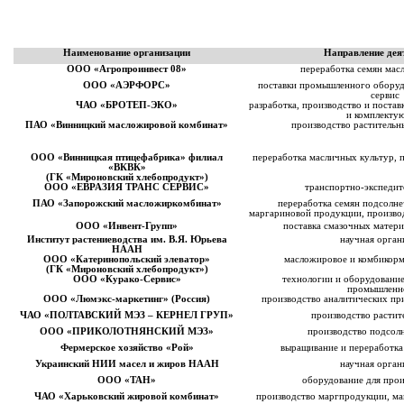
Наименование организации
Направление дея
ООО «Агропроинвест 08»
переработка семян мас
ООО «АЭРФОРС»
поставки промышленного оборуд
сервис
ЧАО «БРОТЕП-ЭКО»
разработка, производство и постав
и комплекту
ПАО «Винницкий масложировой комбинат»
производство растительн
ООО «Винницкая птицефабрика» филиал
переработка масличных культур, 
«ВКВК»
(ГК «Мироновский хлебопродукт»)
ООО «ЕВРАЗИЯ ТРАНС СЕРВИС»
транспортно-экспедит
ПАО «Запорожский масложиркомбинат»
переработка семян подсолне
маргариновой продукции, произво
ООО «Инвент-Групп»
поставка смазочных матери
Институт растениеводства им. В.Я. Юрьева
научная орган
НААН
ООО «Катеринопольский элеватор»
масложировое и комбикорм
(ГК «Мироновский хлебопродукт»)
ООО «Курако-Сервис»
технологии и оборудовани
промышленн
ООО «Люмэкс-маркетинг» (Россия)
производство аналитических пр
ЧАО «ПОЛТАВСКИЙ МЭЗ – КЕРНЕЛ ГРУП»
производство растит
ООО «ПРИКОЛОТНЯНСКИЙ МЭЗ»
производство подсол
Фермерское хозяйство «Рой»
выращивание и переработка
Украинский НИИ масел и жиров НААН
научная орган
ООО «ТАН»
оборудование для прои
ЧАО «Харьковский жировой комбинат»
производство маргпродукции, май