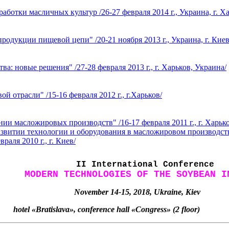
тки масличных культур /26-27 февраля 2014 г., Украина, г. Ха
родукции пищевой цепи" /20-21 ноября 2013 г., Украина, г. Киев
 новые решения" /27-28 февраля 2013 г., г. Харьков, Украина/
отрасли" /15-16 февраля 2012 г., г.Харьков/
ии масложировых производств" /16-17 февраля 2011 г., г. Харько
витии технологии и оборудования в масложировом производстве» 
аля 2010 г., г. Киев/
I
I
International Conference
MODERN TECHNOLOGIES OF THE SOYBEAN I
November 14-15, 2018, Ukraine, Kiev
hotel «Bratislava», conference hall «Congress» (2 floor)