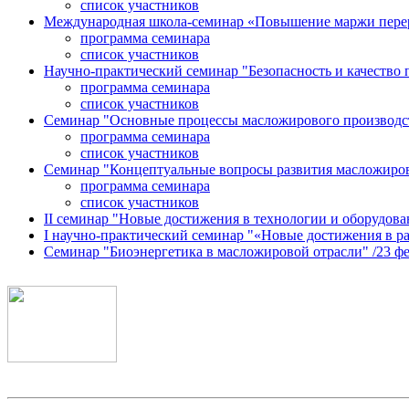
список участников
Международная школа-семинар «Повышение маржи перерабо
программа семинара
список участников
Научно-практический семинар "Безопасность и качество п
программа семинара
список участников
Семинар "Основные процессы масложирового производства:
программа семинара
список участников
Семинар "Концептуальные вопросы развития масложировой 
программа семинара
список участников
II семинар "Новые достижения в технологии и оборудован
I научно-практический семинар "«Новые достижения в раз
Семинар "Биоэнергетика в масложировой отрасли" /23 февр