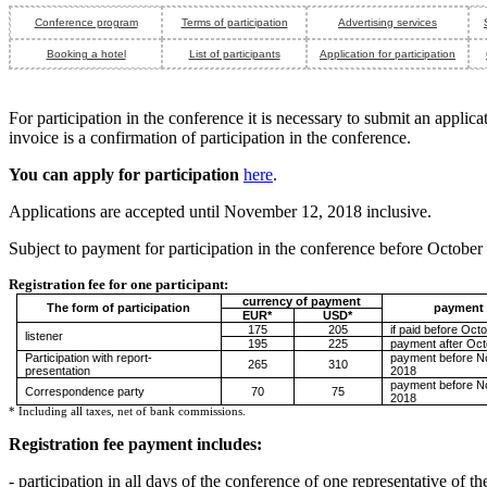
Conference program
Terms of participation
Advertising services
Booking a hotel
List of participants
Application for participation
For participation in the conference it is necessary to submit an appli
invoice is a confirmation of participation in the conference.
You can apply for participation
here
.
Applications are accepted until November 12, 2018 inclusive.
Subject to payment for participation in the conference before October 1
Registration fee for one participant:
currency of payment
The form of participation
payment 
EUR*
USD*
175
205
if paid before Oct
listener
195
225
payment after
Oct
Participation with report-
payment before N
265
310
presentation
2018
payment before
N
Correspondence party
70
75
2018
* Including all taxes, net of bank commissions.
Registration fee payment includes:
- participation in all days of the conference of one representative of 