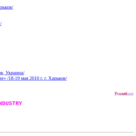
рьков/
/
в, Украина/
/18-19 мая 2010 г. г. Харьков/
Русский >>>
NDUSTRY